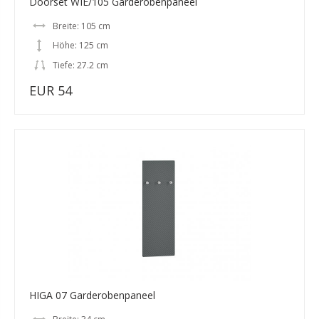
Doorset WIE/105 Garderobenpaneel
Breite: 105 cm
Höhe: 125 cm
Tiefe: 27.2 cm
EUR 54
HIGA 07 Garderobenpaneel