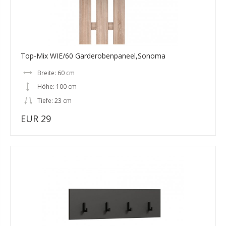
Top-Mix WIE/60 Garderobenpaneel,Sonoma
Breite: 60 cm
Höhe: 100 cm
Tiefe: 23 cm
EUR 29