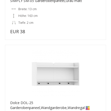
SIMPLY SM-05 Garderobenpaneel,Grau matt
Breite: 13 cm
Höhe: 163 cm
Tiefe: 2 cm
EUR 38
Dolce DOL-25
Garderobenpaneel,Wandgarderobe,Wandregal