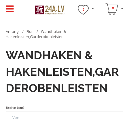
0
0
Anfang
Flur
Wandhaken &
Hakenleisten,Garderobenleisten
WANDHAKEN &
HAKENLEISTEN,GAR
DEROBENLEISTEN
Breite (cm)