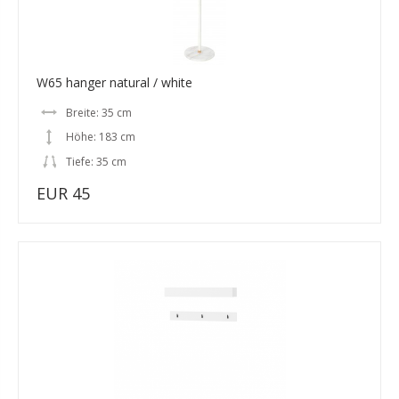
W65 hanger natural / white
Breite: 35 cm
Höhe: 183 cm
Tiefe: 35 cm
EUR 45