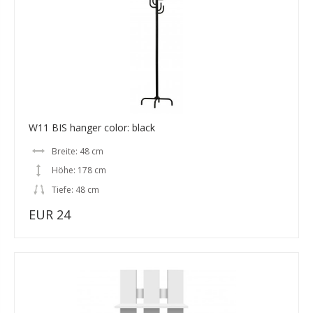
W11 BIS hanger color: black
Breite: 48 cm
Höhe: 178 cm
Tiefe: 48 cm
EUR 24