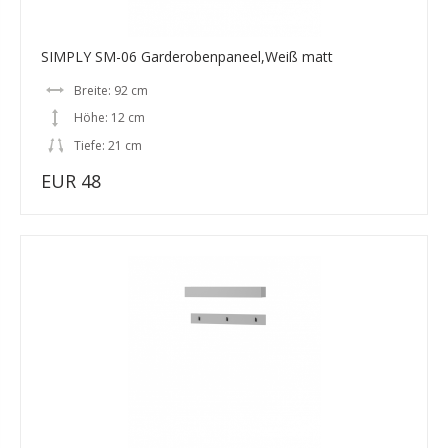
SIMPLY SM-06 Garderobenpaneel,Weiß matt
Breite: 92 cm
Höhe: 12 cm
Tiefe: 21 cm
EUR 48