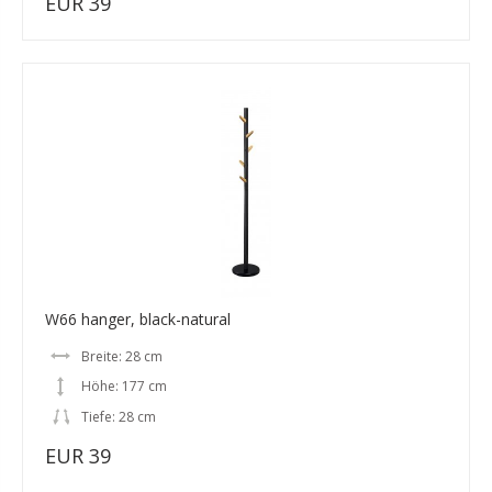
EUR 39
W66 hanger, black-natural
Breite: 28 cm
Höhe: 177 cm
Tiefe: 28 cm
EUR 39