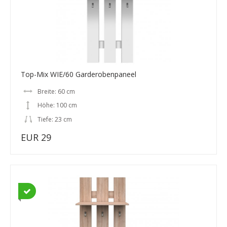
Top-Mix WIE/60 Garderobenpaneel
Breite: 60 cm
Höhe: 100 cm
Tiefe: 23 cm
EUR 29