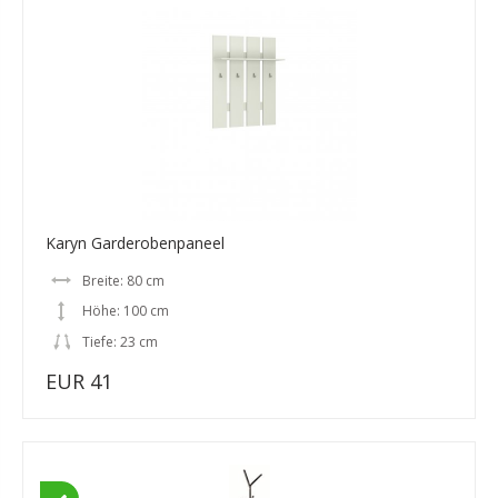
Karyn Garderobenpaneel
Breite: 80 cm
Höhe: 100 cm
Tiefe: 23 cm
EUR 41