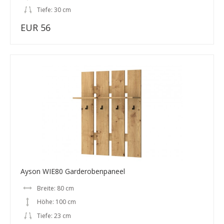
Tiefe: 30 cm
EUR 56
Ayson WIE80 Garderobenpaneel
Breite: 80 cm
Höhe: 100 cm
Tiefe: 23 cm