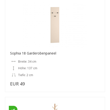
Sophia 18 Garderobenpaneel
Breite: 34 cm
Höhe: 137 cm
Tiefe: 2 cm
EUR 49