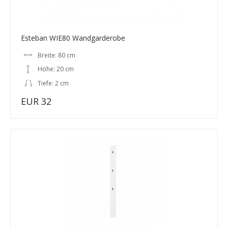
Esteban WIE80 Wandgarderobe
Breite: 80 cm
Höhe: 20 cm
Tiefe: 2 cm
EUR 32