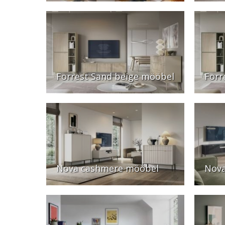
Forrest Sand beige mööbel
Forr
Nova cashmere mööbel
Nov