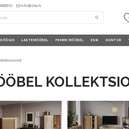
4888555
info@24a.lv
KÖÖGID
LASTEMÖÖBEL
PEHME MÖÖBEL
ESIK
KONTOR
llektsioonid
ÖÖBEL KOLLEKTSI