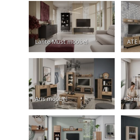
Lante Must mööbel
ATE
Aris mööbel
Sam