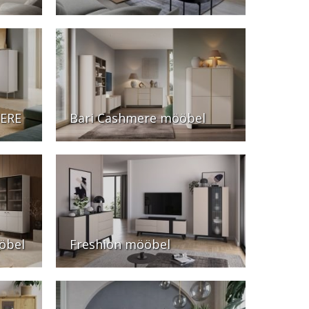
MERE
Bari Cashmere mööbel
öbel
Freshion mööbel