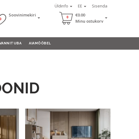
Üldinfo
EE
Sisenda
Soovinimekiri
€0.00
0
0
Minu ostukorv
VANNITUBA
AIAMÖÖBEL
OONID