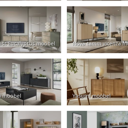
est Eucalyptus mööbel
Nova tamm vicenza m
a mööbel
Yasumi mööbel