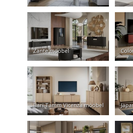
Zante mööbel
Colo
Bari Tamm Vicenza mööbel
Japa