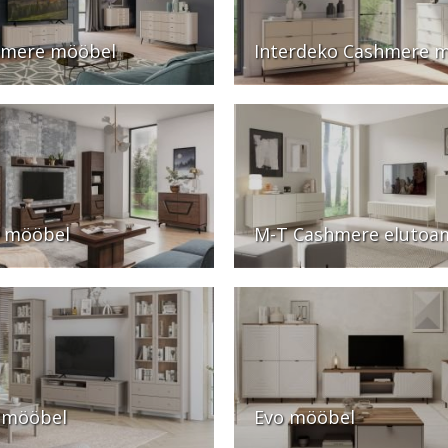
hmere mööbel
Interdeko Cashmere 
 mööbel
M-T Cashmere elutoa
 mööbel
Evo mööbel