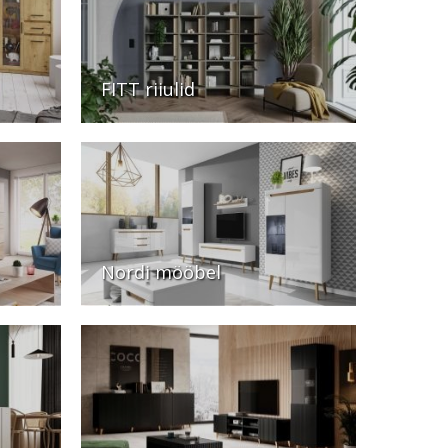
FITT riiulid
Nordi mööbel