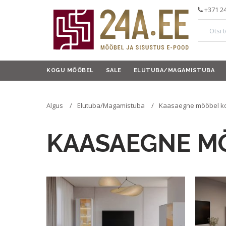
+371 2
KOGU MÖÖBEL
SALE
ELUTUBA/MAGAMISTUBA
Algus
Elutuba/Magamistuba
Kaasaegne mööbel ko
KAASAEGNE M