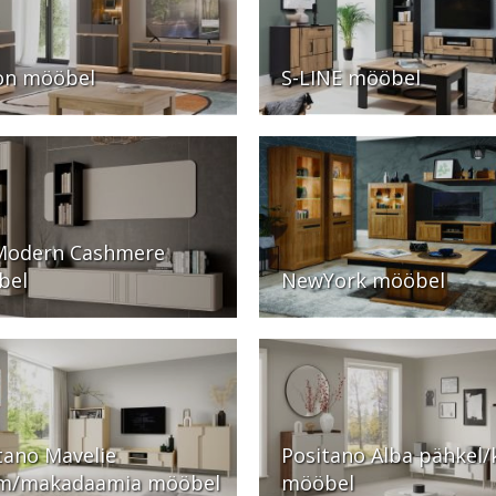
on mööbel
S-LINE mööbel
Modern Cashmere
bel
NewYork mööbel
tano Mavelie
Positano Alba pähkel/
m/makadaamia mööbel
mööbel