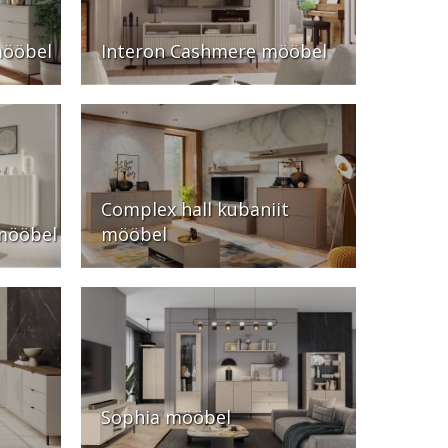
mööbel
Interon Cashmere mööbel
Complex hall kubaniit
mööbel
mööbel
Sophia mööbel