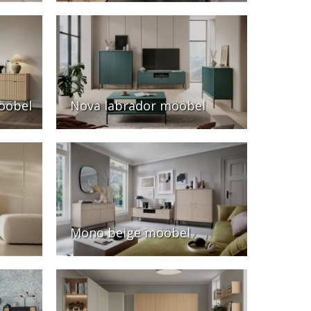
ööbel
Nova labrador mööbel
Mono beige mööbel