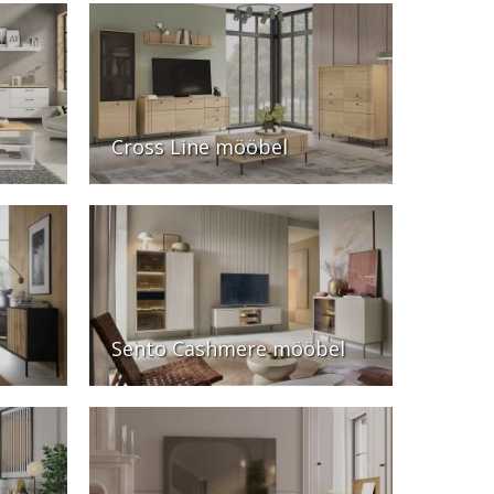
Cross Line mööbel
Sento Cashmere mööbel