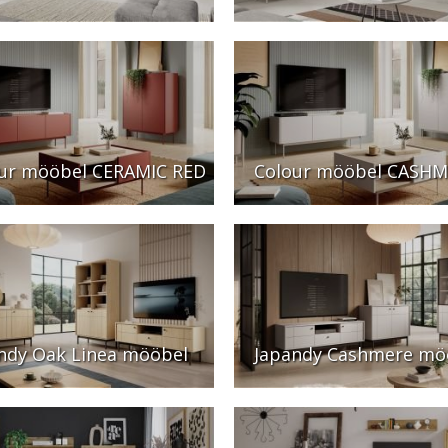
ur mööbel CERAMIC RED
Colour mööbel CASH
ndy Oak Linea mööbel
Japandy Cashmere mö