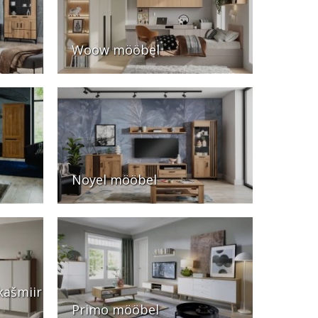
Woow mööbel
Noyel mööbel
kašmiir
Primo mööbel