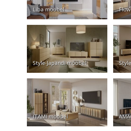
Liba mööbel
Flow
Style-Japandi mööbel
Styl
ITAMI mööbel
AMA