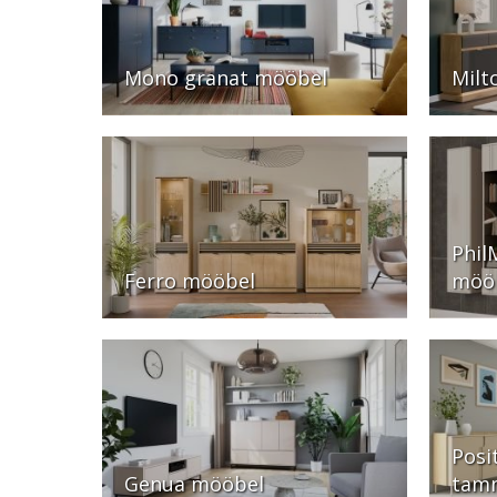
Mono granat mööbel
Milt
Phil
Ferro mööbel
möö
Posi
Genua mööbel
tam