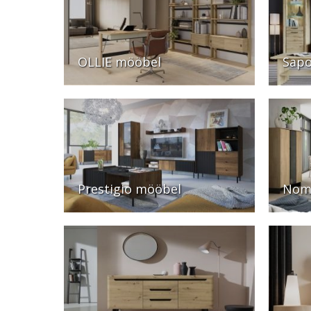
OLLIE mööbel
Sapo
Prestigio mööbel
Nom