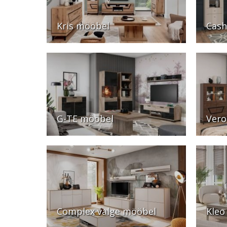
Kris mööbel
Cas
G-TE mööbel
Vero
Complex valge mööbel
Kleo