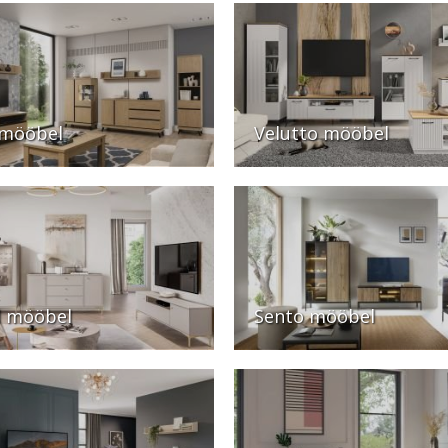
 mööbel
Velutto mööbel
l mööbel
Sento mööbel