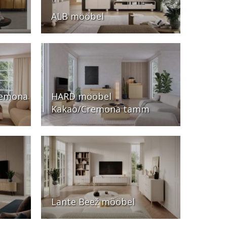
ALB mööbel
remona
HARD mööbel
Kakao/Cremona tamm
Lante Beež mööbel