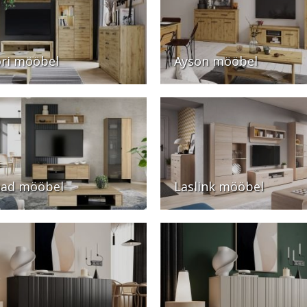
ri mööbel
Ayson mööbel
ad mööbel
Laslink mööbel