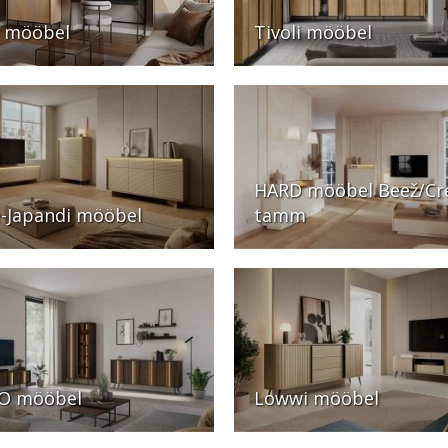
 mööbel
Tivoli mööbel
HARD mööbel Beež/C
e-Japandi mööbel
tamm
O mööbel
Lowwi mööbel