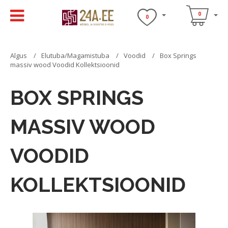
0
0
Algus
Elutuba/Magamistuba
Voodid
Box Springs
massiv wood Voodid Kollektsioonid
BOX SPRINGS
MASSIV WOOD
VOODID
KOLLEKTSIOONID