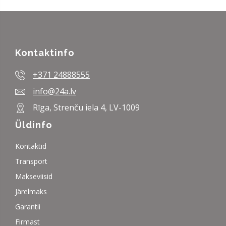
Kontaktinfo
+371 24888555
info@24a.lv
Rīga, Strenču iela 4, LV-1009
Üldinfo
Kontaktid
Transport
Makseviisid
Järelmaks
Garantii
Firmast