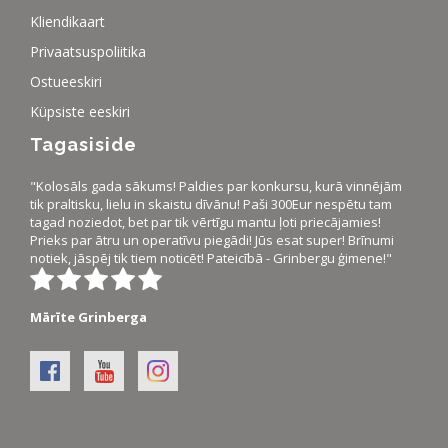
Kliendikaart
Privaatsuspoliitika
Ostueeskiri
Küpsiste eeskiri
Tagasiside
"Kolosāls gada sākums! Paldies par konkursu, kurā vinnējām
tik praltisku, lielu in skaistu dīvānu! Paši 300Eur nespētu tam
tagad noziedot, bet par tik vērtīgu mantu ļoti priecājamies!
Prieks par ātru un operatīvu piegādi! Jūs esat super! Brīnumi
notiek, jāspēj tik tiem noticēt! Pateicībā - Grinbergu ģimene!"
Mārīte Grinberga