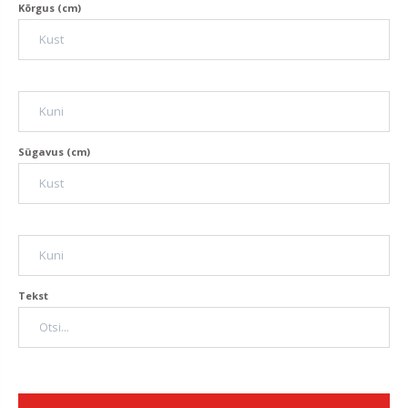
Kõrgus (cm)
Sügavus (cm)
Tekst