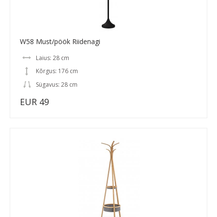
W58 Must/pöök Riidenagi
Laius: 28 cm
Kõrgus: 176 cm
Sügavus: 28 cm
EUR 49