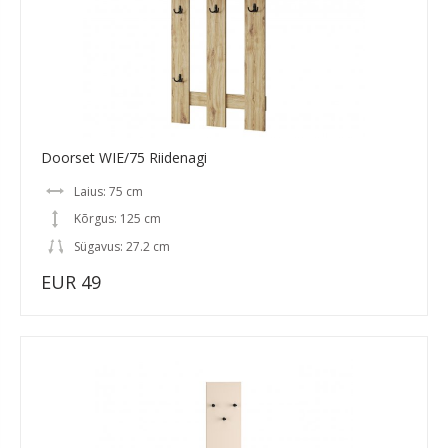
Doorset WIE/75 Riidenagi
Laius: 75 cm
Kõrgus: 125 cm
Sügavus: 27.2 cm
EUR 49