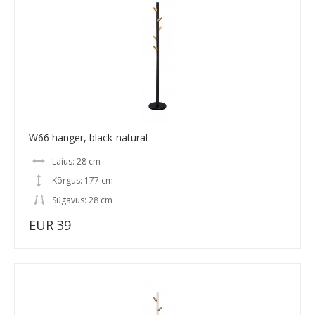
W66 hanger, black-natural
Laius: 28 cm
Kõrgus: 177 cm
Sügavus: 28 cm
EUR 39