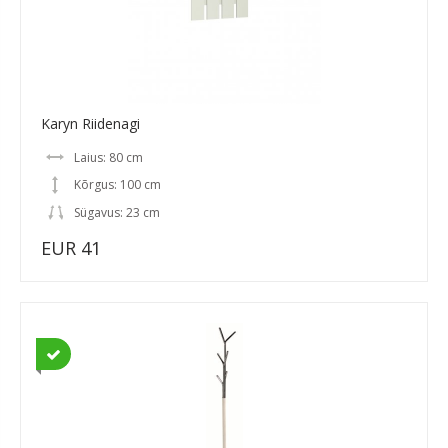
Karyn Riidenagi
Laius: 80 cm
Kõrgus: 100 cm
Sügavus: 23 cm
EUR 41