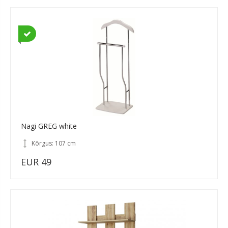
Nagi GREG white
Kõrgus: 107 cm
EUR 49