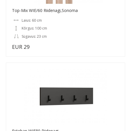
Top-Mix WIE/60 Riidenagi,Sonoma
Laius: 60 cm
Kõrgus: 100 cm
Sügavus: 23 cm
EUR 29
Esteban WIE80 Riidenagi