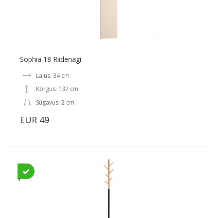
Sophia 18 Riidenagi
Laius: 34 cm
Kõrgus: 137 cm
Sügavus: 2 cm
EUR 49