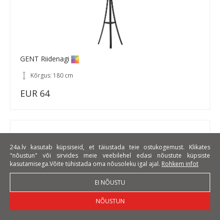
GENT Riidenagi
Kõrgus: 180 cm
EUR 64
24a.lv kasutab küpsiseid, et täiustada teie ostukogemust. Klikates
"nõustun" või sirvides meie veebilehel edasi nõustute küpsiste
kasutamisega.Võite tühistada oma nõusoleku igal ajal.
Rohkem infot
EI NÕUSTU
NÕUSTUN