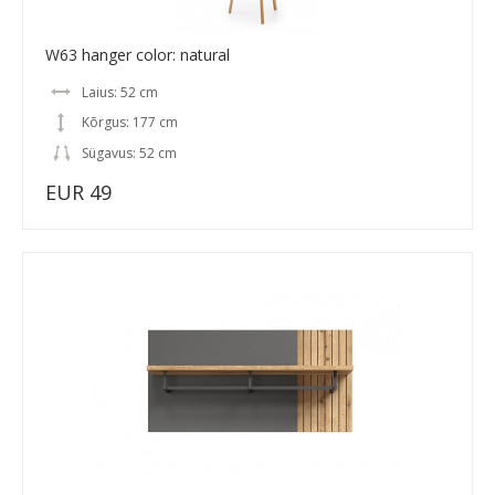
W63 hanger color: natural
Laius: 52 cm
Kõrgus: 177 cm
Sügavus: 52 cm
EUR 49