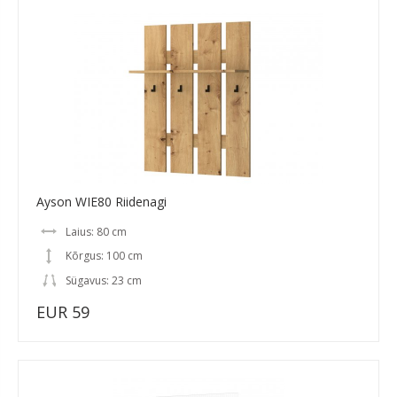
Ayson WIE80 Riidenagi
Laius: 80 cm
Kõrgus: 100 cm
Sügavus: 23 cm
EUR 59