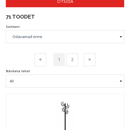
OTSIDA
71 TOODET
Sorteeri:
1
2
Näidata lehel