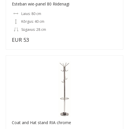
Esteban wie-panel 80 Riidenagi
Laius: 80 cm
Kõrgus: 40 cm
Sügavus: 28 cm
EUR 53
Coat and Hat stand RIA chrome