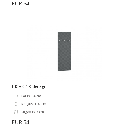
EUR 54
HIGA 07 Riidenagi
Laius: 34 cm
Kõrgus: 102 cm
Sügavus: 3 cm
EUR 54