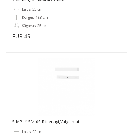
Laius: 35 cm
Kõrgus: 183 cm
Sügavus: 35 cm
EUR 45
SIMPLY SM-06 Riidenagi,Valge matt
Laius: 92 cm