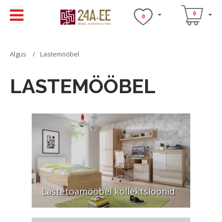
0
0
Algus
Lastemööbel
LASTEMÖÖBEL
Lastetoamööbel kollektsioonid