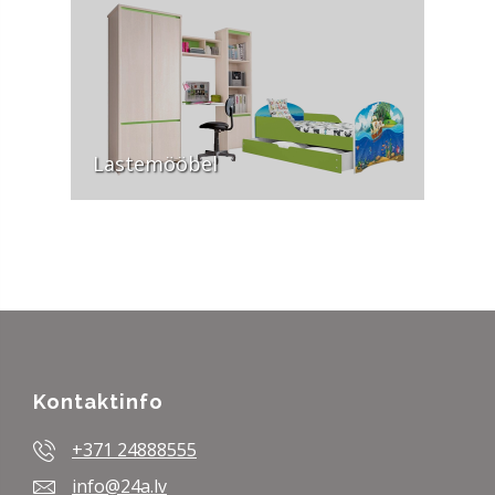
Lastemööbel
Kontaktinfo
+371 24888555
info@24a.lv