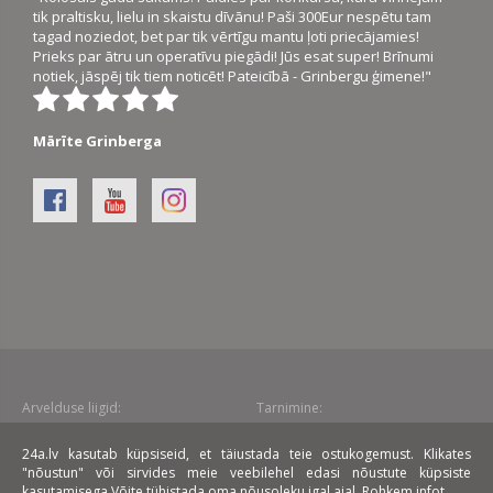
tik praltisku, lielu in skaistu dīvānu! Paši 300Eur nespētu tam
tagad noziedot, bet par tik vērtīgu mantu ļoti priecājamies!
Prieks par ātru un operatīvu piegādi! Jūs esat super! Brīnumi
notiek, jāspēj tik tiem noticēt! Pateicībā - Grinbergu ģimene!"
Mārīte Grinberga
Arvelduse liigid:
Tarnimine:
24a.lv kasutab küpsiseid, et täiustada teie ostukogemust. Klikates
Liising:
"nõustun" või sirvides meie veebilehel edasi nõustute küpsiste
kasutamisega.Võite tühistada oma nõusoleku igal ajal.
Rohkem infot