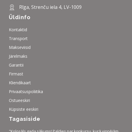
Rīga, Strenču iela 4, LV-1009
Üldinfo
Kontaktid
Transport
Makseviisid
Järelmaks
Garantii
Firmast
Kliendikaart
Privaatsuspoliitika
Ostueeskiri
Küpsiste eeskiri
Tagasiside
"Kolosāls gada sākums! Paldies par konkursu, kurā vinnējām