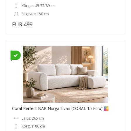
Kõrgus: 45-77/89 cm
Sügavus: 150 cm
EUR 499
Coral Perfect NAR Nurgadiivan (CORAL 15 Ecru)
Laius: 265 cm
Kõrgus: 86 cm