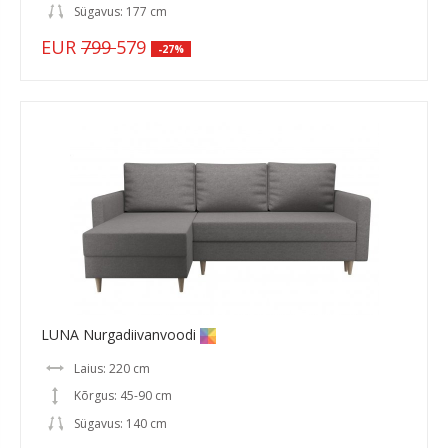
Sügavus: 177 cm
EUR
799
579
-27%
LUNA Nurgadiivanvoodi
Laius: 220 cm
Kõrgus: 45-90 cm
Sügavus: 140 cm