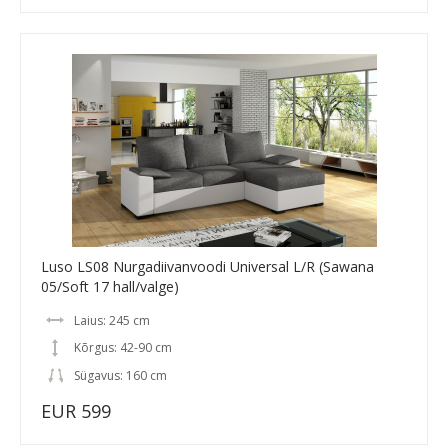
Luso LS08 Nurgadiivanvoodi Universal L/R (Sawana
05/Soft 17 hall/valge)
Laius: 245 cm
Kõrgus: 42-90 cm
Sügavus: 160 cm
EUR 599