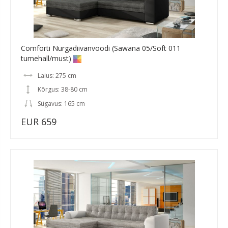
Comforti Nurgadiivanvoodi (Sawana 05/Soft 011
tumehall/must)
Laius: 275 cm
Kõrgus: 38-80 cm
Sügavus: 165 cm
EUR 659