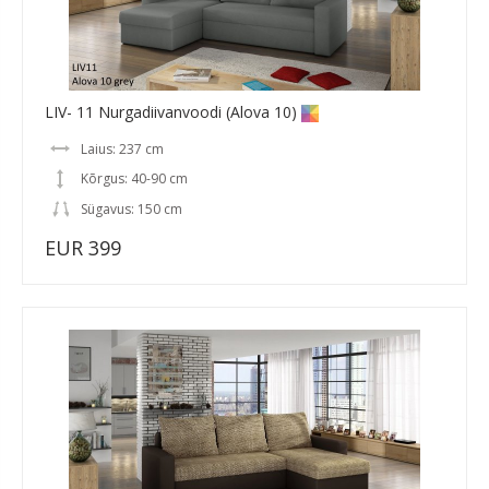
LIV- 11 Nurgadiivanvoodi (Alova 10)
Laius: 237 cm
Kõrgus: 40-90 cm
Sügavus: 150 cm
EUR 399