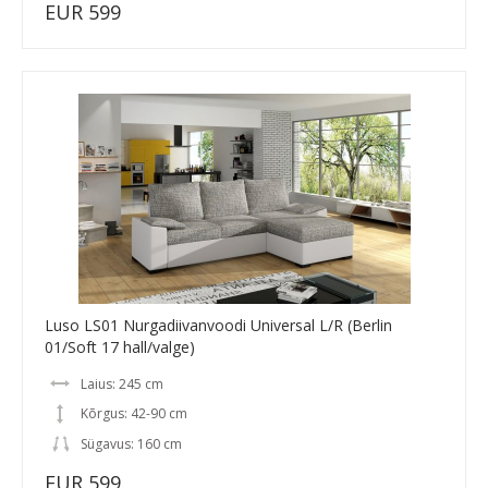
EUR 599
Luso LS01 Nurgadiivanvoodi Universal L/R (Berlin
01/Soft 17 hall/valge)
Laius: 245 cm
Kõrgus: 42-90 cm
Sügavus: 160 cm
EUR 599