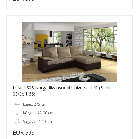
Luso LS03 Nurgadiivanvoodi Universal L/R (Berlin
03/Soft 66)
Laius: 245 cm
Kõrgus: 42-90 cm
Sügavus: 160 cm
EUR 599