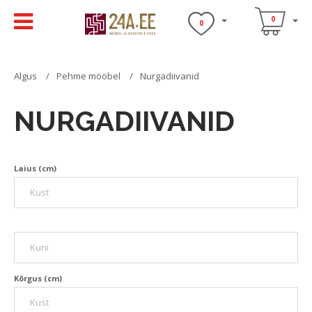
0
0
Algus
Pehme mööbel
Nurgadiivanid
NURGADIIVANID
Laius (cm)
Kõrgus (cm)