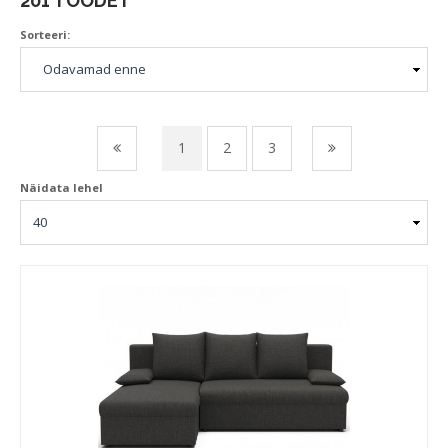
201 TOODET
Sorteeri:
1
2
3
Näidata lehel