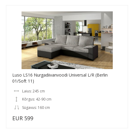
Luso LS16 Nurgadiivanvoodi Universal L/R (Berlin
01/Soft 11)
Laius: 245 cm
Kõrgus: 42-90 cm
Sügavus: 160 cm
EUR 599