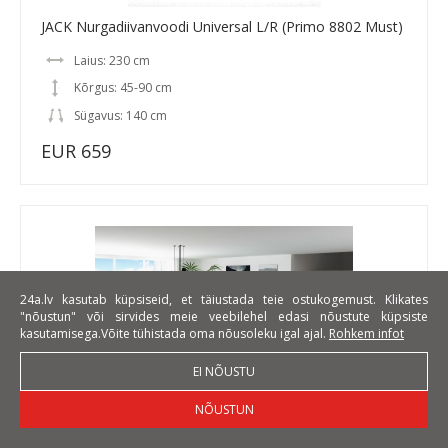
JACK Nurgadiivanvoodi Universal L/R (Primo 8802 Must)
Laius: 230 cm
Kõrgus: 45-90 cm
Sügavus: 140 cm
EUR 659
24a.lv kasutab küpsiseid, et täiustada teie ostukogemust. Klikates
"nõustun" või sirvides meie veebilehel edasi nõustute küpsiste
kasutamisega.Võite tühistada oma nõusoleku igal ajal.
Rohkem infot
EI NÕUSTU
NÕUSTUN
LasVegas Universal L/P Nurgadiivanvoodi