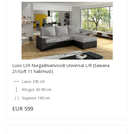
Luso LS9 Nurgadiivanvoodi Universal L/R (Sawana
21/Soft 11 hall/must)
Laius: 245 cm
Kõrgus: 42-90 cm
Sügavus: 160 cm
EUR 599