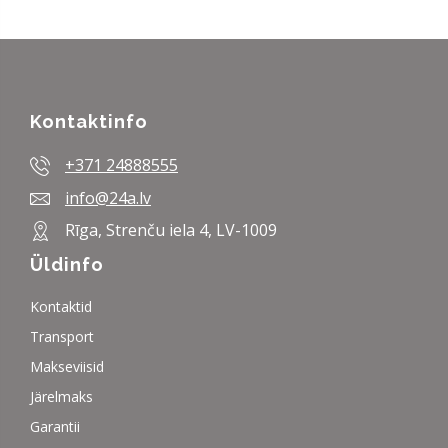
Kontaktinfo
+371 24888555
info@24a.lv
Rīga, Strenču iela 4, LV-1009
Üldinfo
Kontaktid
Transport
Makseviisid
Järelmaks
Garantii