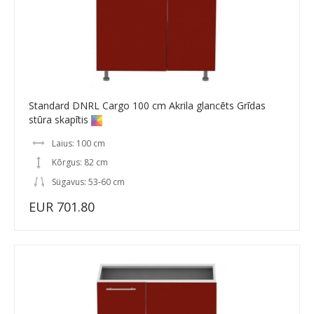
Standard DNRL Cargo 100 cm Akrila glancēts Grīdas
stūra skapītis
Laius: 100 cm
Kõrgus: 82 cm
Sügavus: 53-60 cm
EUR 701.80