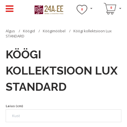
0
0
Algus
Köögid
Köögimööbel
Köögi kollektsioon Lux
STANDARD
KÖÖGI
KOLLEKTSIOON LUX
STANDARD
Laius (cm)