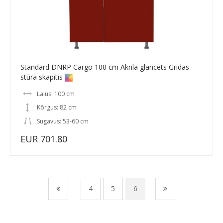
Standard DNRP Cargo 100 cm Akrila glancēts Grīdas
stūra skapītis
Laius: 100 cm
Kõrgus: 82 cm
Sügavus: 53-60 cm
EUR 701.80
4
5
6