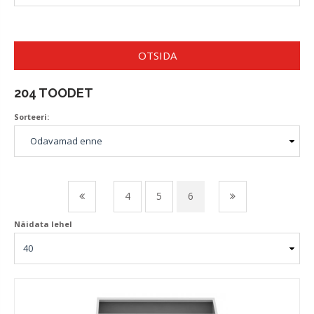
OTSIDA
204 TOODET
Sorteeri:
4
5
6
Näidata lehel