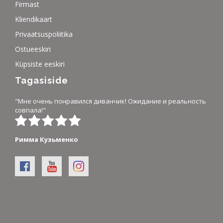
Firmast
Kliendikaart
Privaatsuspoliitika
Ostueeskiri
Küpsiste eeskiri
Tagasiside
"Мне очень понравился диванчик! Ожидание и реальность
совпала!"
Римма Кузьменко