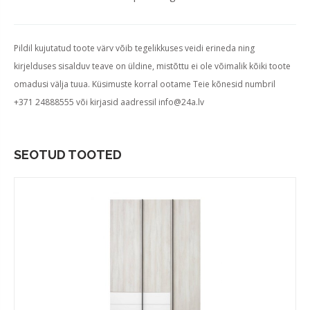
Pildil kujutatud toote värv võib tegelikkuses veidi erineda ning
kirjelduses sisalduv teave on üldine, mistõttu ei ole võimalik kõiki toote
omadusi välja tuua. Küsimuste korral ootame Teie kõnesid numbril
+371 24888555 või kirjasid aadressil
info@24a.lv
SEOTUD TOOTED