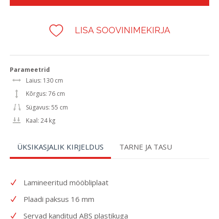
LISA SOOVINIMEKIRJA
Parameetrid
Laius: 130 cm
Kõrgus: 76 cm
Sügavus: 55 cm
Kaal: 24 kg
ÜKSIKASJALIK KIRJELDUS
TARNE JA TASU
Lamineeritud mööbliplaat
Plaadi paksus 16 mm
Servad kanditud ABS plastikuga