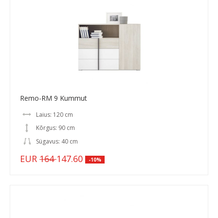
Remo-RM 9 Kummut
Laius: 120 cm
Kõrgus: 90 cm
Sügavus: 40 cm
EUR
164
147.60
-10%