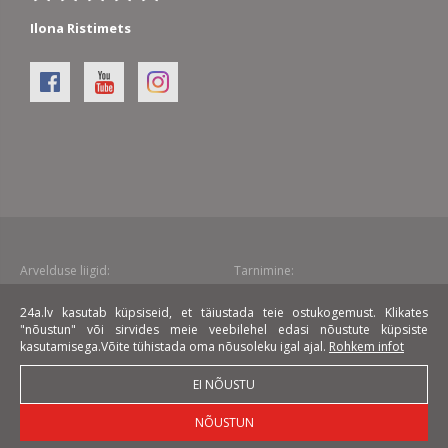
Ilona Ristimets
Arvelduse liigid:
Tarnimine:
24a.lv kasutab küpsiseid, et täiustada teie ostukogemust. Klikates
Liising:
"nõustun" või sirvides meie veebilehel edasi nõustute küpsiste
kasutamisega.Võite tühistada oma nõusoleku igal ajal.
Rohkem infot
EI NÕUSTU
NÕUSTUN
© 2026 24a.lv mööbli internetkauplus. Kõik õigused kaitstud.