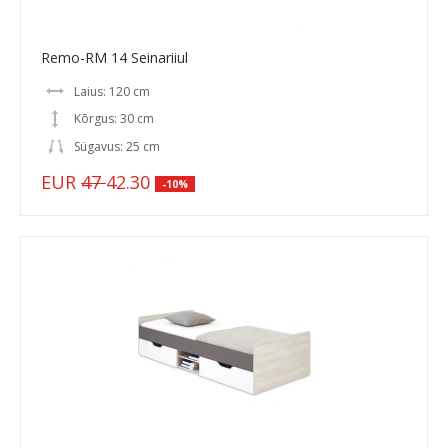
Remo-RM 14 Seinariiul
Laius: 120 cm
Kõrgus: 30 cm
Sügavus: 25 cm
EUR
47
42.30
-10%