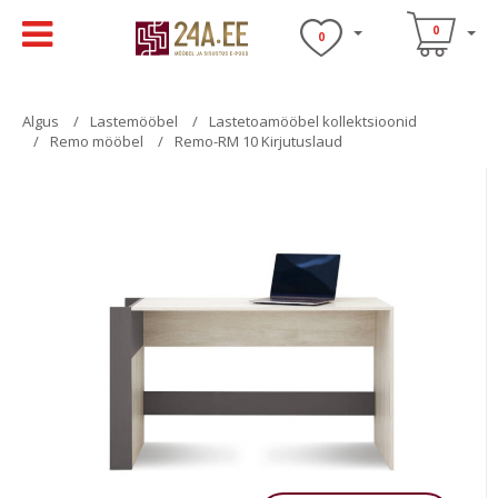
0
0
Algus
Lastemööbel
Lastetoamööbel kollektsioonid
Remo mööbel
Remo-RM 10 Kirjutuslaud