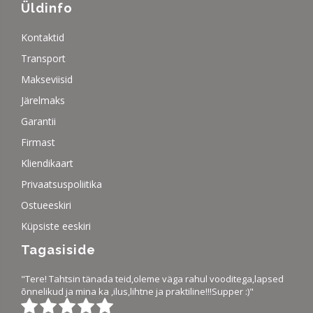
Üldinfo
Kontaktid
Transport
Makseviisid
Järelmaks
Garantii
Firmast
Kliendikaart
Privaatsuspoliitika
Ostueeskiri
Küpsiste eeskiri
Tagasiside
"Tere! Tahtsin tänada teid,oleme väga rahul vooditega,lapsed
õnnelikud ja mina ka ,ilus,lihtne ja praktiline!!!Supper :)"