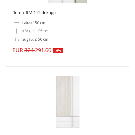
Remo-RM 1 Riidekapp
Laius: 150 cm
Kõrgus: 195 cm
Sügavus: 50 cm
EUR
324
291.60
-9%