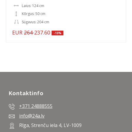
Laius: 124 cm
Kõrgus: 50 cm
Sügavus: 204 cm
EUR
264
237.60
-10%
Kontaktinfo
+371 24888555
info@24a.lv
Rīga, Strenču iela 4, LV-1009