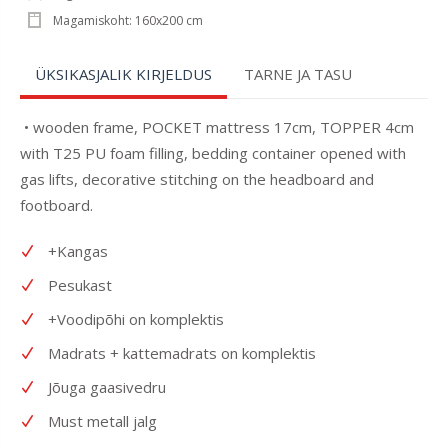
Magamiskoht: 160x200 cm
ÜKSIKASJALIK KIRJELDUS
TARNE JA TASU
• wooden frame, POCKET mattress 17cm, TOPPER 4cm
with T25 PU foam filling, bedding container opened with
gas lifts, decorative stitching on the headboard and
footboard.
+Kangas
Pesukast
+Voodipõhi on komplektis
Madrats + kattemadrats on komplektis
Jõuga gaasivedru
Must metall jalg