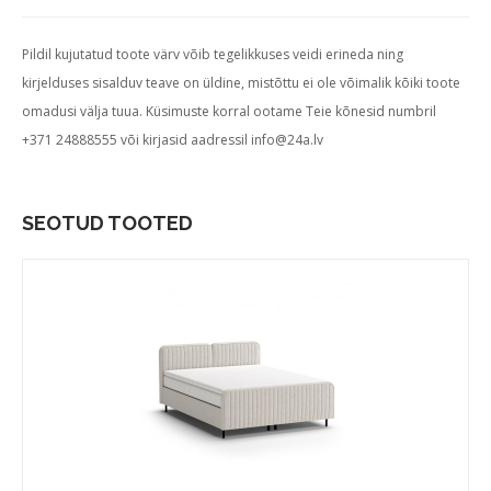
Pildil kujutatud toote värv võib tegelikkuses veidi erineda ning
kirjelduses sisalduv teave on üldine, mistõttu ei ole võimalik kõiki toote
omadusi välja tuua. Küsimuste korral ootame Teie kõnesid numbril
+371 24888555 või kirjasid aadressil
info@24a.lv
SEOTUD TOOTED