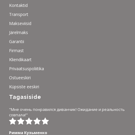
Kontaktid
Transport
Makseviisid
Järelmaks
Garantii
Firmast
Kliendikaart
Privaatsuspoliitika
Ostueeskiri
Küpsiste eeskiri
Tagasiside
"Мне очень понравился диванчик! Ожидание и реальность
совпала!"
Римма Кузьменко