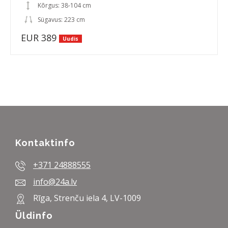
Kõrgus: 38-104 cm
Sügavus: 223 cm
EUR 389
Uudis
Kontaktinfo
+371 24888555
info@24a.lv
Rīga, Strenču iela 4, LV-1009
Üldinfo